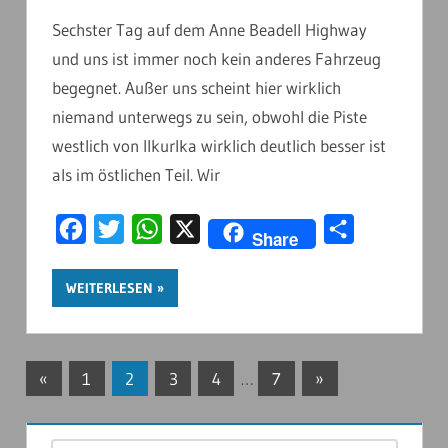
Sechster Tag auf dem Anne Beadell Highway
und uns ist immer noch kein anderes Fahrzeug
begegnet. Außer uns scheint hier wirklich
niemand unterwegs zu sein, obwohl die Piste
westlich von Ilkurlka wirklich deutlich besser ist
als im östlichen Teil. Wir
Facebook
Twitter
WhatsApp
X
Teilen
Share
WEITERLESEN
Seitennummerierung
Vorherige
Nächste
«
1
2
3
4
…
7
»
Beiträge
Beiträge
der
beispiel@gmx.de