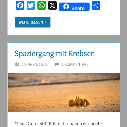
Facebook
Twitter
WhatsApp
X
Teilen
Share
WEITERLESEN
Spaziergang mit Krebsen
29. APRIL 2019
ANDERSTOUREN
4 KOMMENTARE
Meine Güte. 500 Kilometer haben wir heute