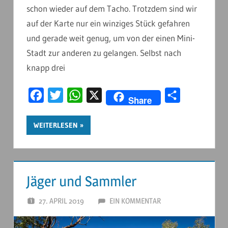
schon wieder auf dem Tacho. Trotzdem sind wir
auf der Karte nur ein winziges Stück gefahren
und gerade weit genug, um von der einen Mini-
Stadt zur anderen zu gelangen. Selbst nach
knapp drei
Facebook
Twitter
WhatsApp
X
Teilen
Share
WEITERLESEN
Jäger und Sammler
27. APRIL 2019
ANDERSTOUREN
EIN KOMMENTAR