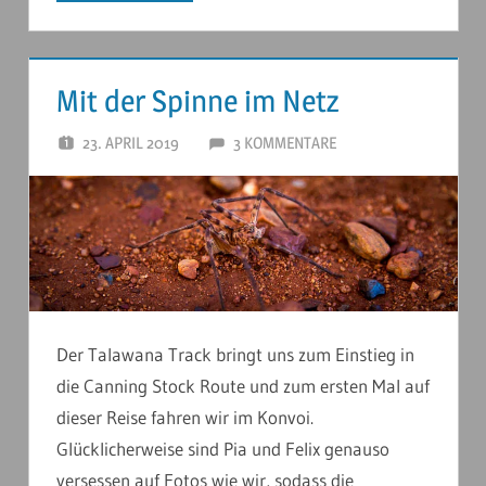
Mit der Spinne im Netz
23. APRIL 2019
ANDERSTOUREN
3 KOMMENTARE
Der Talawana Track bringt uns zum Einstieg in
die Canning Stock Route und zum ersten Mal auf
dieser Reise fahren wir im Konvoi.
Glücklicherweise sind Pia und Felix genauso
versessen auf Fotos wie wir, sodass die