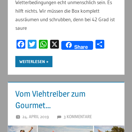
Wetterbedingungen echt unmenschlich sein. Es
hilft nichts. Wir müssen die Box komplett
ausräumen und schrubben, denn bei 42 Grad ist
saure
Facebook
Twitter
WhatsApp
X
Teilen
Share
WEITERLESEN
Vom Viehtreiber zum
Gourmet…
24. APRIL 2019
ANDERSTOUREN
3 KOMMENTARE