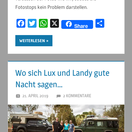
Fotostops kein Problem darstellen.
Facebook
Twitter
WhatsApp
X
Teilen
Share
WEITERLESEN
Wo sich Lux und Landy gute
Nacht sagen…
21. APRIL 2019
ANDERSTOUREN
2 KOMMENTARE