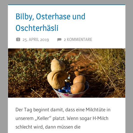
Bilby, Osterhase und
Oschterhäsli
25. APRIL 2019
ANDERSTOUREN
2 KOMMENTARE
Der Tag beginnt damit, dass eine Milchtüte in
unserem „Keller“ platzt. Wenn sogar H-Milch
schlecht wird, dann müssen die