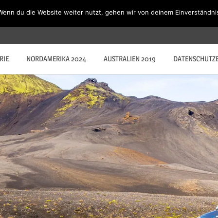
Wenn du die Website weiter nutzt, gehen wir von deinem Einverständni
gs in der Expeditionskabine….
RIE
NORDAMERIKA 2024
AUSTRALIEN 2019
DATENSCHUTZ