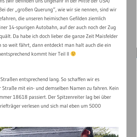
 (wir befinden uns ungefähr in der Mitte der USA)
Bei der „großen Querung“, wie wir sie nennen, sind wir
efahren, die unseren heimischen Gefilden ziemlich
 einer 14-spurigen Autobahn, auf der auch noch der Zug
quält. Da habe ich doch lieber die ganze Zeit Maisfelder
so weit fährt, dann entdeckt man halt auch die ein
entsprechend kommt hier Teil II
e Straßen entsprechend lang. So schaffen wir es
r Straße mit ein- und demselben Namen zu fahren. Kein
er 18618 passiert. Der Spitzenreiter lag bei über
Briefträger verlesen und sich mal eben um 5000