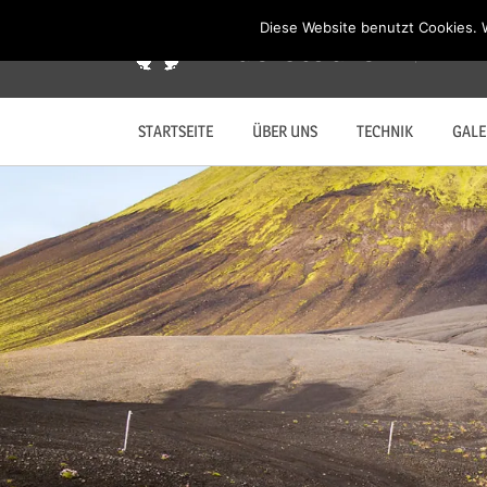
Zum
Diese Website benutzt Cookies. 
Anderstouren
Inhalt
Unterwe
springen
STARTSEITE
ÜBER UNS
TECHNIK
GALE