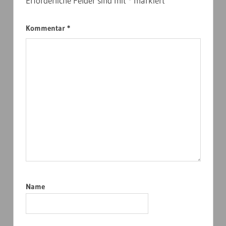
Erforderliche Felder sind mit
*
markiert
Kommentar
*
Name