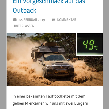
Ein Vorgeschmack auf das
Outback
22. FEBRUAR 2019
ANDERSTOUREN
KOMMENTAR
HINTERLASSEN
In einer bekannten Fastfoodkette mit dem
gelben M erkaufen wir uns mit zwei Burgern