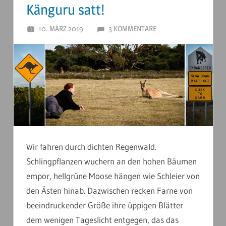
Känguru satt!
10. MÄRZ 2019
ANDERSTOUREN
3 KOMMENTARE
Wir fahren durch dichten Regenwald.
Schlingpflanzen wuchern an den hohen Bäumen
empor, hellgrüne Moose hängen wie Schleier von
den Ästen hinab. Dazwischen recken Farne von
beeindruckender Größe ihre üppigen Blätter
dem wenigen Tageslicht entgegen, das das