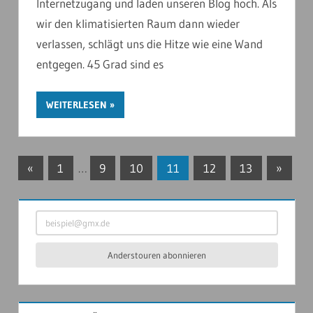
Internetzugang und laden unseren Blog hoch. Als
wir den klimatisierten Raum dann wieder
verlassen, schlägt uns die Hitze wie eine Wand
entgegen. 45 Grad sind es
WEITERLESEN
Seitennummerierung
Vorherige
Nächst
«
1
…
9
10
11
12
13
»
Beiträge
Beiträg
der
beispiel@gmx.de
Beiträge
Anderstouren abonnieren