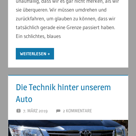
unauffällig, dass wir es gar nicht merken, als wir
sie überqueren. Wir müssen umdrehen und
zurückfahren, um glauben zu können, dass wir
tatsächlich gerade eine Grenze passiert haben.
Ein schlichtes, blaues
WEITERLESEN
Die Technik hinter unserem
Auto
7. MÄRZ 2019
ANDERSTOUREN
2 KOMMENTARE