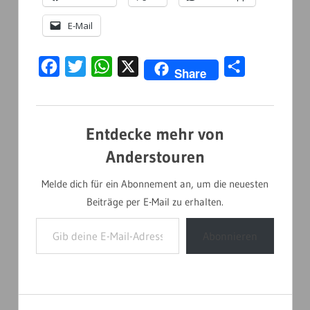
E-Mail
Facebook
Twitter
WhatsApp
X
Teilen
Share
Entdecke mehr von
Anderstouren
Melde dich für ein Abonnement an, um die neuesten
Beiträge per E-Mail zu erhalten.
Gib deine E-Mail-Adresse ein ...
Abonnieren
AUSTRALIEN