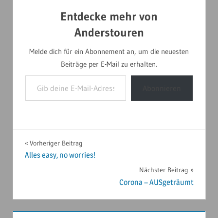
Entdecke mehr von
Anderstouren
Melde dich für ein Abonnement an, um die neuesten
Beiträge per E-Mail zu erhalten.
Gib deine E-Mail-Adresse ein ...
Abonnieren
AUSTRALIEN
Beitragsnavigation
Vorheriger Beitrag
2019
Alles easy, no worries!
Nächster Beitrag
Corona – AUSgeträumt