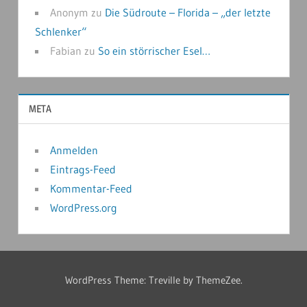
Anonym
zu
Die Südroute – Florida – „der letzte
Schlenker“
Fabian
zu
So ein störrischer Esel…
META
Anmelden
Eintrags-Feed
Kommentar-Feed
WordPress.org
WordPress Theme: Treville by ThemeZee.