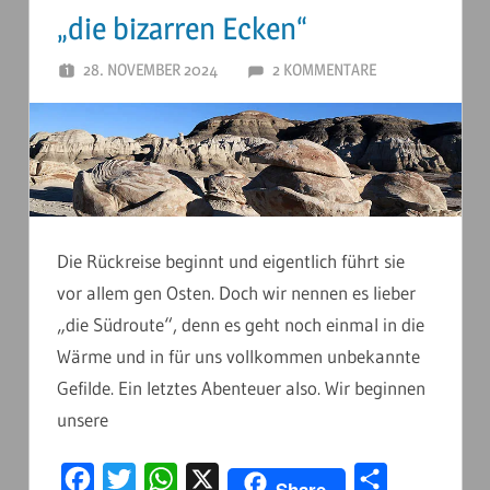
„die bizarren Ecken“
28. NOVEMBER 2024
ANDERSTOUREN
2 KOMMENTARE
Die Rückreise beginnt und eigentlich führt sie
vor allem gen Osten. Doch wir nennen es lieber
„die Südroute“, denn es geht noch einmal in die
Wärme und in für uns vollkommen unbekannte
Gefilde. Ein letztes Abenteuer also. Wir beginnen
unsere
Facebook
Twitter
WhatsApp
X
Teilen
Share