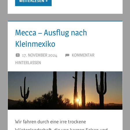
WEITERLESEN
Mecca – Ausflug nach
Kleinmexiko
17. NOVEMBER 2024
ANDERSTOUREN
KOMMENTAR
HINTERLASSEN
Wir fahren durch eine irre trockene
Wüstenlandschaft, die von kargen Felsen und