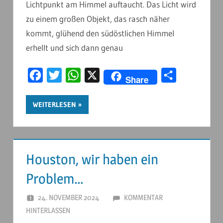
Lichtpunkt am Himmel auftaucht. Das Licht wird
zu einem großen Objekt, das rasch näher
kommt, glühend den südöstlichen Himmel
erhellt und sich dann genau
Facebook
Twitter
WhatsApp
X
Teilen
Share
WEITERLESEN
Houston, wir haben ein
Problem…
24. NOVEMBER 2024
ANDERSTOUREN
KOMMENTAR
HINTERLASSEN