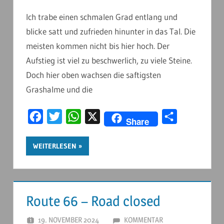
Ich trabe einen schmalen Grad entlang und
blicke satt und zufrieden hinunter in das Tal. Die
meisten kommen nicht bis hier hoch. Der
Aufstieg ist viel zu beschwerlich, zu viele Steine.
Doch hier oben wachsen die saftigsten
Grashalme und die
Facebook
Twitter
WhatsApp
X
Teilen
Share
WEITERLESEN
Route 66 – Road closed
19. NOVEMBER 2024
ANDERSTOUREN
KOMMENTAR