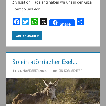
Zivilisation. Tagelang haben wir uns in der Anza
Borrego und der
Facebook
Twitter
WhatsApp
X
Teilen
Share
WEITERLESEN
So ein störrischer Esel…
21. NOVEMBER 2024
ANDERSTOUREN
EIN KOMMENTAR