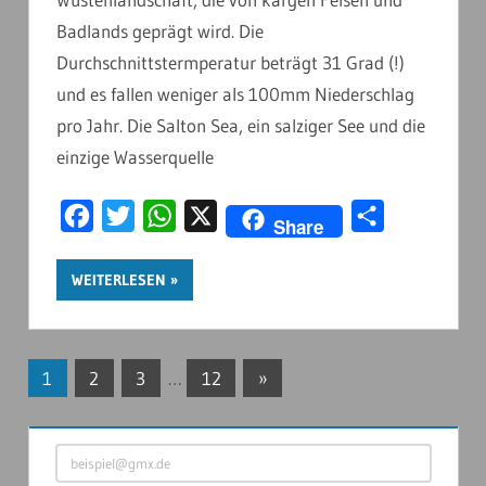
Badlands geprägt wird. Die
Durchschnittstermperatur beträgt 31 Grad (!)
und es fallen weniger als 100mm Niederschlag
pro Jahr. Die Salton Sea, ein salziger See und die
einzige Wasserquelle
Facebook
Twitter
WhatsApp
X
Teilen
Share
WEITERLESEN
Seitennummerierung
Nächste
1
2
3
…
12
»
Beiträge
der
beispiel@gmx.de
Beiträge