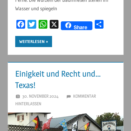
Wasser und spiegeln
Facebook
Twitter
WhatsApp
X
Teilen
Share
WEITERLESEN
Einigkeit und Recht und…
Texas!
30. NOVEMBER 2024
ANDERSTOUREN
KOMMENTAR
HINTERLASSEN