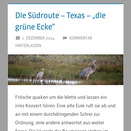
Die Südroute – Texas – „die
grüne Ecke“
1. DEZEMBER 2024
ANDERSTOUREN
KOMMENTAR
HINTERLASSEN
Frösche quaken um die Wette und lassen ein
irres Konzert hören. Eine alte Eule ruft sie ab und
an mit einem durchdringenden Schrei zur
Ordnung; eine andere antwortet aus weiter
Ferne. Die Wurzeln der Baumriesen stehen im