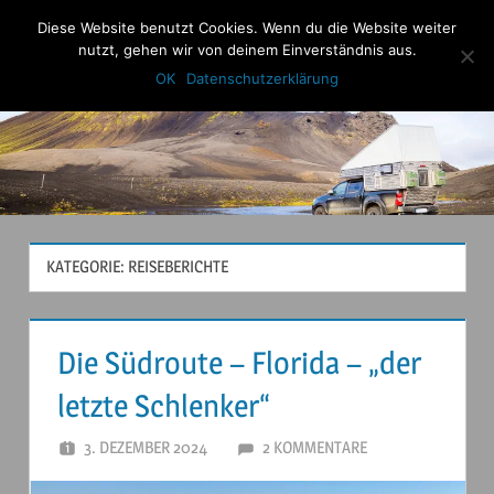
Zum
Diese Website benutzt Cookies. Wenn du die Website weiter
Anderstouren
Inhalt
nutzt, gehen wir von deinem Einverständnis aus.
Menu
springen
OK
Datenschutzerklärung
KATEGORIE:
REISEBERICHTE
Die Südroute – Florida – „der
letzte Schlenker“
3. DEZEMBER 2024
ANDERSTOUREN
2 KOMMENTARE