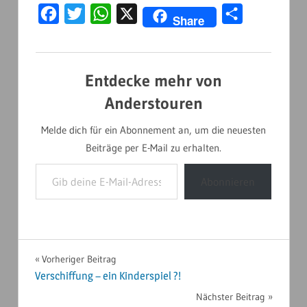
Facebook
Twitter
WhatsApp
X
Teilen
Share
Entdecke mehr von
Anderstouren
Melde dich für ein Abonnement an, um die neuesten
Beiträge per E-Mail zu erhalten.
Gib deine E-Mail-Adresse ein ...
Abonnieren
NORDAMERIKA
Beitragsnavigation
Vorheriger Beitrag
2024
Verschiffung – ein Kinderspiel ?!
Nächster Beitrag