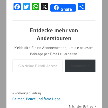
Facebook
Twitter
WhatsApp
X
Teilen
Share
Entdecke mehr von
Anderstouren
Melde dich für ein Abonnement an, um die neuesten
Beiträge per E-Mail zu erhalten.
Gib deine E-Mail-Adresse ein ...
Abonnieren
NORDAMERIKA
Beitragsnavigation
Vorheriger Beitrag
2024
Palmen, Peace und freie Liebe
Nächster Beitrag