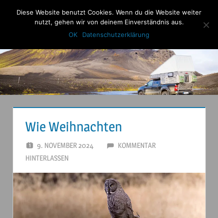
Zum
Diese Website benutzt Cookies. Wenn du die Website weiter
Anderstouren
Inhalt
nutzt, gehen wir von deinem Einverständnis aus.
Menu
springen
OK
Datenschutzerklärung
Wie Weihnachten
9. NOVEMBER 2024
ANDERSTOUREN
KOMMENTAR
HINTERLASSEN