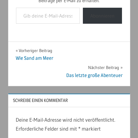
Beiträge per E-Mail zu erhalten.
Gib deine E-Mail-Adresse ein ...
Abonnieren
AUSTRALIEN
Beitragsnavigation
Vorheriger Beitrag
2019
Wie Sand am Meer
REISEBERICHTE
Nächster Beitrag
Das letzte große Abenteuer
SCHREIBE EINEN KOMMENTAR
Deine E-Mail-Adresse wird nicht veröffentlicht.
Erforderliche Felder sind mit
*
markiert