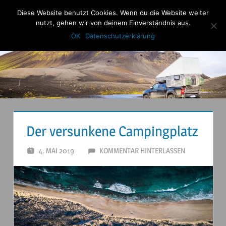
Zum
Diese Website benutzt Cookies. Wenn du die Website weiter
Anderstouren
Inhalt
nutzt, gehen wir von deinem Einverständnis aus.
Menu
springen
OK
Datenschutzerklärung
Der versunkene Campingplatz
4. MAI 2019
ANDERSTOUREN
KOMMENTAR HINTERLASSEN