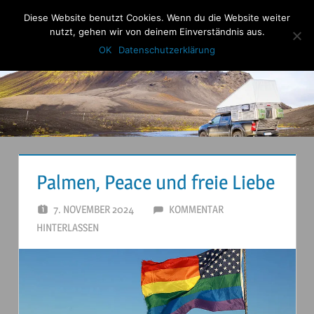
Zum
Diese Website benutzt Cookies. Wenn du die Website weiter
Anderstouren
Inhalt
nutzt, gehen wir von deinem Einverständnis aus.
Menu
springen
OK
Datenschutzerklärung
Palmen, Peace und freie Liebe
7. NOVEMBER 2024
ANDERSTOUREN
KOMMENTAR
HINTERLASSEN