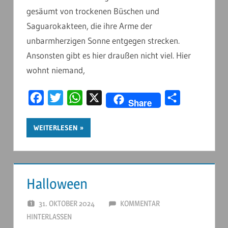
gesäumt von trockenen Büschen und
Saguarokakteen, die ihre Arme der
unbarmherzigen Sonne entgegen strecken.
Ansonsten gibt es hier draußen nicht viel. Hier
wohnt niemand,
Facebook
Twitter
WhatsApp
X
Teilen
Share
WEITERLESEN
Halloween
31. OKTOBER 2024
ANDERSTOUREN
KOMMENTAR
HINTERLASSEN