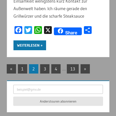
Einsamkeit wenigstens kurz Kontakt zur
Außenwelt haben. Ich räume gerade den
Grillwürzer und die scharfe Steaksauce
Facebook
Twitter
WhatsApp
X
Teilen
Share
WEITERLESEN
Seitennummerierung
Vorherige
Nächste
«
1
2
3
4
…
13
»
Beiträge
Beiträge
der
beispiel@gmx.de
Beiträge
Anderstouren abonnieren