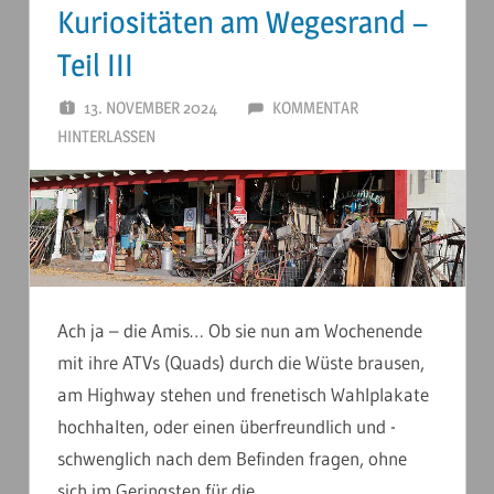
Kuriositäten am Wegesrand –
Teil III
13. NOVEMBER 2024
ANDERSTOUREN
KOMMENTAR
HINTERLASSEN
Ach ja – die Amis… Ob sie nun am Wochenende
mit ihre ATVs (Quads) durch die Wüste brausen,
am Highway stehen und frenetisch Wahlplakate
hochhalten, oder einen überfreundlich und -
schwenglich nach dem Befinden fragen, ohne
sich im Geringsten für die