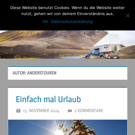
Zum
Diese Website benutzt Cookies. Wenn du die Website weiter
Anderstouren
Inhalt
nutzt, gehen wir von deinem Einverständnis aus.
Menu
springen
OK
Datenschutzerklärung
AUTOR:
ANDERSTOUREN
Einfach mal Urlaub
15. NOVEMBER 2024
ANDERSTOUREN
2 KOMMENTARE