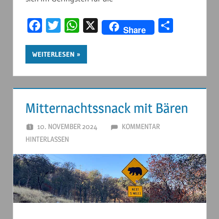
Facebook
Twitter
WhatsApp
X
Teilen
Share
WEITERLESEN
Mitternachtssnack mit Bären
10. NOVEMBER 2024
ANDERSTOUREN
KOMMENTAR
HINTERLASSEN