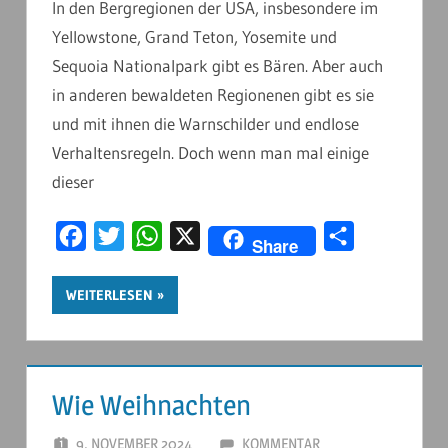
In den Bergregionen der USA, insbesondere im
Yellowstone, Grand Teton, Yosemite und
Sequoia Nationalpark gibt es Bären. Aber auch
in anderen bewaldeten Regionenen gibt es sie
und mit ihnen die Warnschilder und endlose
Verhaltensregeln. Doch wenn man mal einige
dieser
Facebook
Twitter
WhatsApp
X
Teilen
Share
WEITERLESEN
Wie Weihnachten
9. NOVEMBER 2024
ANDERSTOUREN
KOMMENTAR