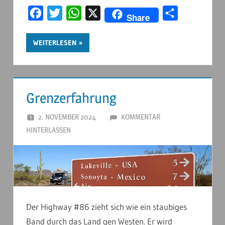
Facebook
Twitter
WhatsApp
X
Teilen
Share
WEITERLESEN
Grenzerfahrung
2. NOVEMBER 2024
ANDERSTOUREN
KOMMENTAR
HINTERLASSEN
Der Highway #86 zieht sich wie ein staubiges
Band durch das Land gen Westen. Er wird