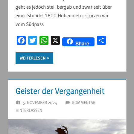
geht es jedoch steil bergab und zwar seit über
einer Stunde! 1600 Höhenmeter stürzen wir
vom Südpass
Facebook
Twitter
WhatsApp
X
Teilen
Share
WEITERLESEN
Geister der Vergangenheit
5. NOVEMBER 2024
ANDERSTOUREN
KOMMENTAR
HINTERLASSEN